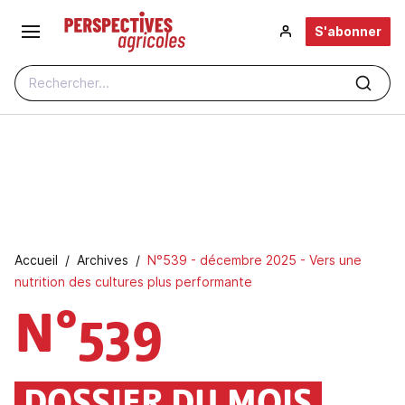
Aller au contenu principal
S'abonner
Rechercher...
Fil d'Ariane
Accueil
Archives
N°539 - décembre 2025 - Vers une
nutrition des cultures plus performante
N°539