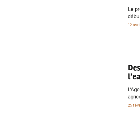
Le pr
début
12 avr
Des
l’e
L’Ag
agric
25 fév