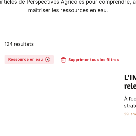
articles de Perspectives Agricoles pour comprendre, a
maîtriser les ressources en eau.
124 résultats
Ressource en eau
Supprimer tous les filtres
✕
L’I
rel
À l’o
strat
29 jan