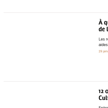
À q
de 
Les r
aides
29 jan
12 
Cul
Entre