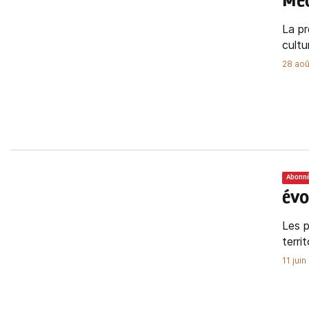
Méc
La pr
cultu
28 aoû
Abonn
évo
Les p
terri
11 jui