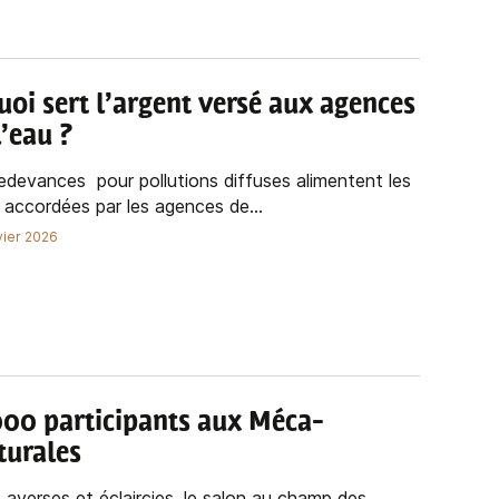
uoi sert l’argent versé aux agences
l’eau ?
edevances pour pollutions diffuses alimentent les
 accordées par les agences de...
vier 2026
000 participants aux Méca-
turales
 averses et éclaircies, le salon au champ des