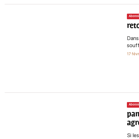
Abonn
ret
Dans 
souff
17 fév
Abonn
pan
ag
Si le