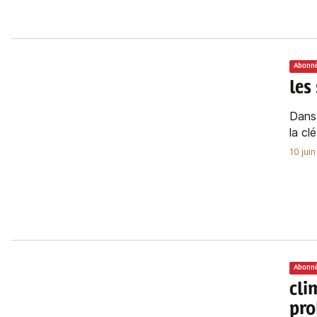
Abonn
les
Dans 
la cl
10 jui
Abonn
cli
pro