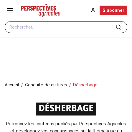
Aller au contenu principal
S'abonner
Rechercher...
Fil d'Ariane
Accueil
Conduite de cultures
Désherbage
DÉSHERBAGE
Retrouvez les contenus publiés par Perspectives Agricoles
et développez vos connaissances sur la thématique du