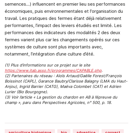
semences…) influencent en premier lieu ses performances
économiques, puis environnementales et l'organisation du
travail. Les pratiques des fermes étant déjà relativement
performantes, l’impact des leviers étudiés est limité. Les
performances des indicateurs des modalités 2 des deux
fermes varient plus car les changements opérés sur ces
systèmes de culture sont plus importants avec,
notamment, l’intégration d’une culture d’été.
(1) Plus d’informations sur ce projet sur le site
https://www.itab.asso.fr/programmes/CAPABLE.php
.
(2) Partenaires du réseau : Aloïs Artaud/Gaëlle Forest/François
Boissinot (CAPL), Garance Baubry/Clarisse Balagny (LMA du Haut-
Anjou), Ingrid Barrier (CATG), Maëva Colombet (CAT) et Adrien
Lurier (Bio Bourgogne).
(3) Voir l’article « La gestion du chardon en AB à l’épreuve du
champ », paru dans Perspectives Agricoles, n° 500, p. 18.
agriculture biologique
bio
adventice
couvert