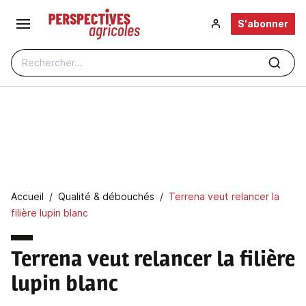
Aller au contenu principal
S'abonner
Rechercher...
Fil d'Ariane
Accueil
Qualité & débouchés
Terrena veut relancer la
filière lupin blanc
Terrena veut relancer la filière
lupin blanc