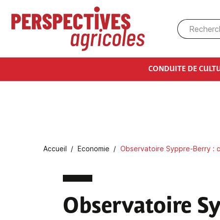
Aller au contenu principal
CONDUITE DE CULT
Fil d'Ariane
Accueil
Economie
Observatoire Syppre-Berry : 
Observatoire S