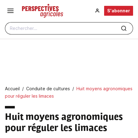
Aller au contenu principal
S'abonner
Rechercher...
Fil d'Ariane
Accueil
Conduite de cultures
Huit moyens agronomiques
pour réguler les limaces
Huit moyens agronomiques
pour réguler les limaces