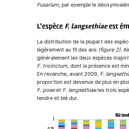
Fusarium
, par exemple le déoxynivalé
L’espèce
F. langsethiae
est ém
La distribution de la plupart des espè
légèrement au fil des ans
(figure 2)
. A
généralement les deux espèces majorit
F. tricinctum
, dont la présence est min
En revanche, avant 2009,
F. langsethi
proportion est devenue de plus en plu
F. poae
et
F. langsethiae
les trois esp
tendre et blé dur.