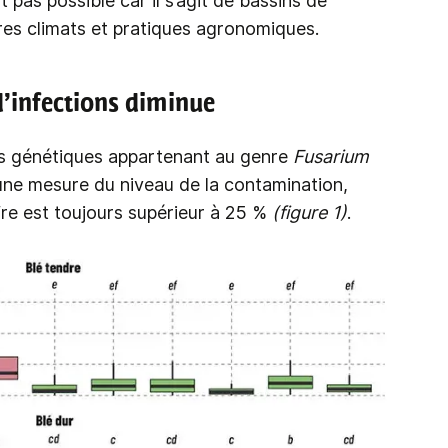
pas possible car il s’agit de bassins de
res climats et pratiques agronomiques.
d’infections diminue
s génétiques appartenant au genre
Fusarium
 une mesure du niveau de la contamination,
fre est toujours supérieur à 25 %
(figure 1)
.