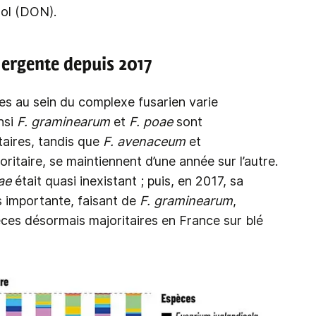
nol (DON).
ergente depuis 2017
ces au sein du complexe fusarien varie
insi
F. graminearum
et
F. poae
sont
aires, tandis que
F. avenaceum
et
oritaire, se maintiennent d’une année sur l’autre.
ae
était quasi inexistant ; puis, en 2017, sa
s importante, faisant de
F. graminearum
,
èces désormais majoritaires en France sur blé