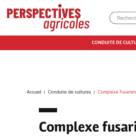
Aller au contenu principal
CONDUITE DE CULT
Fil d'Ariane
Accueil
Conduite de cultures
Complexe fusarien 
Complexe fusari