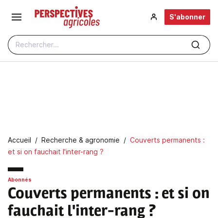
Aller au contenu principal
S'abonner
Rechercher...
Fil d'Ariane
Accueil
Recherche & agronomie
Couverts permanents :
et si on fauchait l'inter-rang ?
Abonnés
Couverts permanents : et si on
fauchait l'inter-rang ?