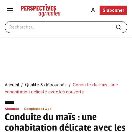
Aller au contenu principal
S'abonner
Rechercher...
Fil d'Ariane
Accueil
Qualité & débouchés
Conduite du maïs : une
cohabitation délicate avec les couverts
Abonnés
Complément web
Conduite du maïs
: une
cohabitation délicate avec les