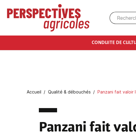
Aller au contenu principal
CONDUITE DE CULT
Fil d'Ariane
Accueil
Qualité & débouchés
Panzani fait valoir
Panzani fait val