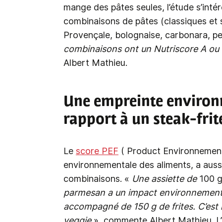
mange des pâtes seules, l’étude s’intér
combinaisons de pâtes (classiques et
Provençale, bolognaise, carbonara, pe
combinaisons ont un Nutriscore A ou B
Albert Mathieu.
Une empreinte environ
rapport à un steak-frit
Le
score PEF
( Product Environnementa
environnementale des aliments, a aussi 
combinaisons. «
Une assiette de
100 
parmesan a un impact environnemental 
accompagné de 150 g de frites. C’est mê
veggie
», commente Albert Mathieu. L’é