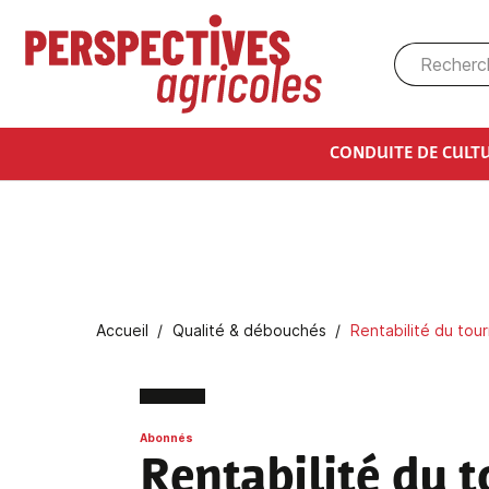
Aller au contenu principal
CONDUITE DE CULT
Fil d'Ariane
Accueil
Qualité & débouchés
Rentabilité du tour
Abonnés
Rentabilité du 