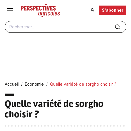
Aller au contenu principal
S'abonner
Rechercher...
Fil d'Ariane
Accueil
Economie
Quelle variété de sorgho choisir ?
Quelle variété de sorgho
choisir ?