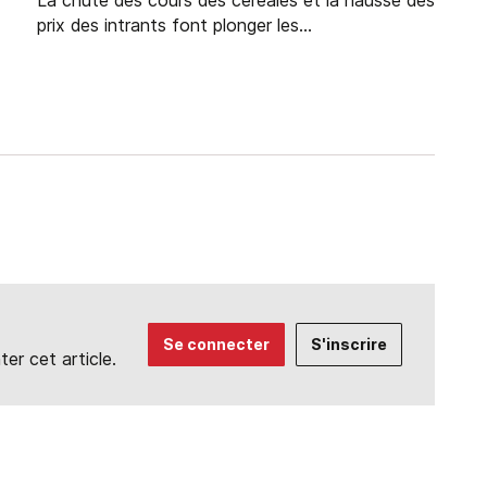
La chute des cours des céréales et la hausse des
prix des intrants font plonger les...
Se connecter
S'inscrire
r cet article.