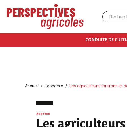
Aller au contenu principal
CONDUITE DE CULT
Fil d'Ariane
Accueil
Economie
Les agriculteurs sortiront-ils 
Abonnés
Les agriculteurs