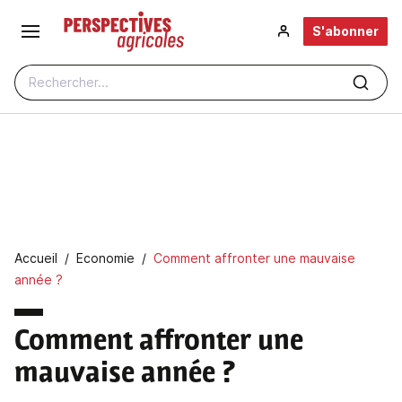
Aller au contenu principal
S'abonner
Rechercher...
Fil d'Ariane
Accueil
Economie
Comment affronter une mauvaise
année ?
Comment affronter une
mauvaise année ?