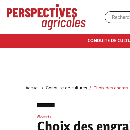
Aller au contenu principal
CONDUITE DE CULT
Fil d'Ariane
Accueil
Conduite de cultures
Choix des engrais
Abonnés
Choix des engra