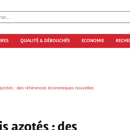
URES
QUALITÉ & DÉBOUCHÉS
ECONOMIE
RECHE
 azotés : des références économiques nouvelles
is azotés
: des