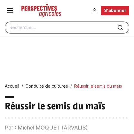
Aller au contenu principal
S'abonner
Rechercher...
Fil d'Ariane
Accueil
Conduite de cultures
Réussir le semis du maïs
Réussir le semis du maïs
Par : Michel MOQUET (ARVALIS)