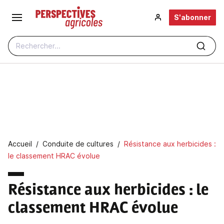
Aller au contenu principal
S'abonner
Rechercher...
Fil d'Ariane
Accueil
Conduite de cultures
Résistance aux herbicides :
le classement HRAC évolue
Résistance aux herbicides
: le
classement HRAC évolue