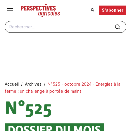
Aller au contenu principal
S'abonner
Rechercher...
Fil d'Ariane
Accueil
Archives
N°525 - octobre 2024 - Énergies à la
ferme : un challenge à portée de mains
N°525