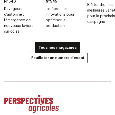
N°546
N°545
Blé tendre : les
Ravageurs
Lin fibre : les
meilleures varié
d’automne :
innovations pour
pour la prochai
l’émergence de
optimiser la
campagne
nouveaux leviers
production
sur colza
Tous nos magazines
Feuilleter un numero d'essai