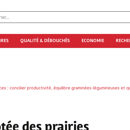
URES
QUALITÉ & DÉBOUCHÉS
ECONOMIE
RECHE
èces : concilier productivité, équilibre graminées-légumineuses et q
otée des prairies