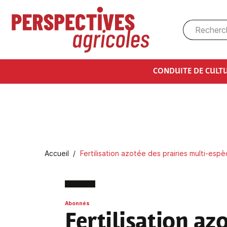
Aller au contenu principal
CONDUITE DE CULT
Fil d'Ariane
Accueil
Fertilisation azotée des prairies multi-esp
Abonnés
Fertilisation az