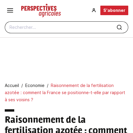
Aller au contenu principal
S'abonner
Rechercher...
Fil d'Ariane
Accueil
Economie
Raisonnement de la fertilisation
azotée : comment la France se positionne-t-elle par rapport
à ses voisins ?
Raisonnement de la
fertilisation azotée
: comment