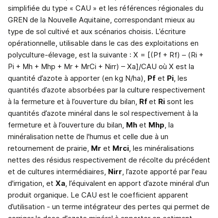
simplifiée du type « CAU » et les références régionales du
GREN de la Nouvelle Aquitaine, correspondant mieux au
type de sol cultivé et aux scénarios choisis. L’écriture
opérationnelle, utilisable dans le cas des exploitations en
polyculture-élevage, est la suivante : X = [(Pf + Rf) – (Ri +
Pi + Mh + Mhp + Mr + MrCi + Nirr) – Xa]/CAU où X est la
quantité d’azote à apporter (en kg N/ha),
Pf
et
Pi
, les
quantités d’azote absorbées par la culture respectivement
à la fermeture et à l’ouverture du bilan,
Rf
et
Ri
sont les
quantités d’azote minéral dans le sol respectivement à la
fermeture et à l’ouverture du bilan,
Mh
et
Mhp
, la
minéralisation nette de l'humus et celle due à un
retournement de prairie,
Mr
et
Mrci
, les minéralisations
nettes des résidus respectivement de récolte du précédent
et de cultures intermédiaires,
Nirr
, l’azote apporté par l'eau
d'irrigation, et
Xa
, l’équivalent en apport d’azote minéral d'un
produit organique. Le CAU est le coefficient apparent
d’utilisation - un terme intégrateur des pertes qui permet de