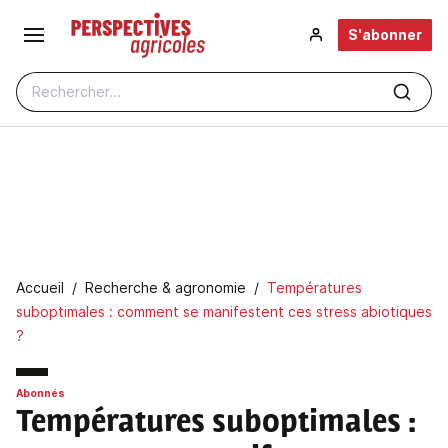
Aller au contenu principal
S'abonner
Rechercher...
Fil d'Ariane
Accueil
Recherche & agronomie
Températures
suboptimales : comment se manifestent ces stress abiotiques
?
Abonnés
Températures suboptimales
: