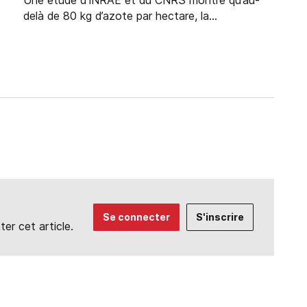
Une étude d’INRAE et du CNRS montre qu’au-
delà de 80 kg d’azote par hectare, la...
Se connecter
S'inscrire
r cet article.