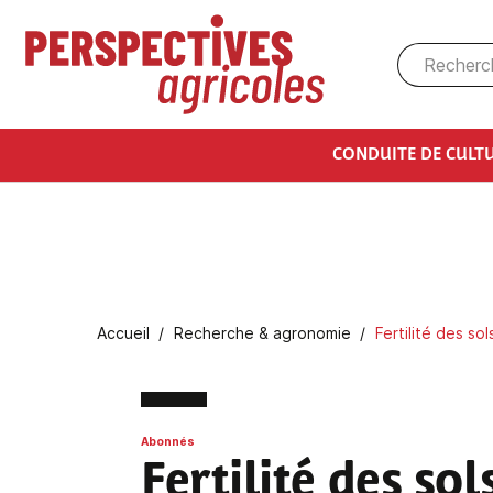
Aller au contenu principal
CONDUITE DE CULT
Fil d'Ariane
Accueil
Recherche & agronomie
Fertilité des so
Abonnés
Fertilité des so