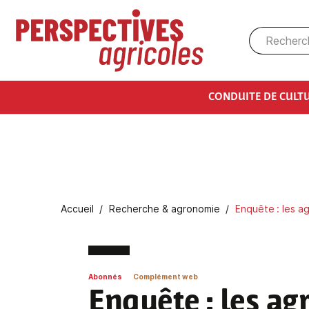
Aller au contenu principal
CONDUITE DE CULT
Fil d'Ariane
Accueil
Recherche & agronomie
Enquête : les a
Abonnés
Complément web
Enquête : les agr