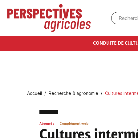
Aller au contenu principal
CONDUITE DE CULT
Fil d'Ariane
Accueil
Recherche & agronomie
Cultures intermé
Abonnés
Complément web
Cultures intermé