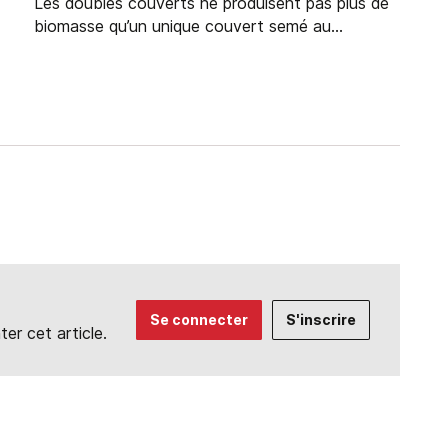
Les doubles couverts ne produisent pas plus de
biomasse qu’un unique couvert semé au...
Se connecter
S'inscrire
r cet article.