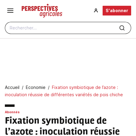
Aller au contenu principal
S'abonner
Rechercher...
Fil d'Ariane
Accueil
Economie
Fixation symbiotique de l’azote :
inoculation réussie de différentes variétés de pois chiche
Abonnés
Fixation symbiotique de
l’azote : inoculation réussie