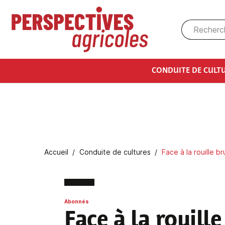
Aller au contenu principal
CONDUITE DE CULT
Fil d'Ariane
Accueil
Conduite de cultures
Face à la rouille b
Abonnés
Face à la rouill