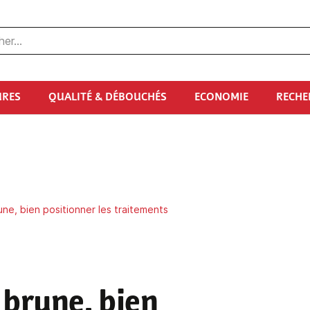
URES
QUALITÉ & DÉBOUCHÉS
ECONOMIE
RECHE
rune, bien positionner les traitements
e brune, bien