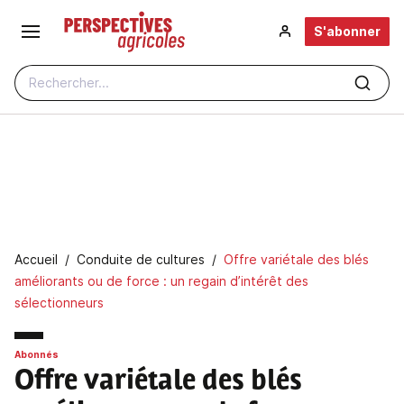
Aller au contenu principal
S'abonner
Rechercher...
Fil d'Ariane
Accueil
Conduite de cultures
Offre variétale des blés
améliorants ou de force : un regain d’intérêt des
sélectionneurs
Abonnés
Offre variétale des blés