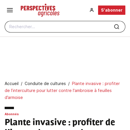
Aller au contenu principal
S'abonner
Rechercher...
Fil d'Ariane
Accueil
Conduite de cultures
Plante invasive : profiter
de l’interculture pour lutter contre l'ambroisie à feuilles
d’armoise
Abonnés
Plante invasive
: profiter de