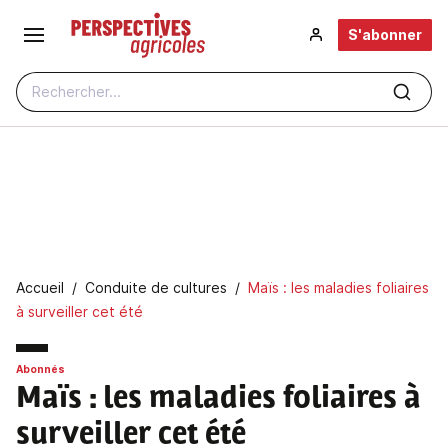
Aller au contenu principal
S'abonner
Rechercher...
Fil d'Ariane
Accueil
Conduite de cultures
Maïs : les maladies foliaires
à surveiller cet été
Abonnés
Maïs
: les maladies foliaires à
surveiller cet été