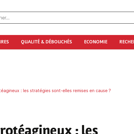
URES
QUALITÉ & DÉBOUCHÉS
ECONOMIE
RECHE
téagineux : les stratégies sont-elles remises en cause ?
protéagineux
: les