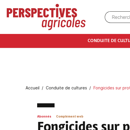
Aller au contenu principal
CONDUITE DE CULT
Fil d'Ariane
Accueil
Conduite de cultures
Fongicides sur pro
Abonnés
Complément web
Fongicides sur 