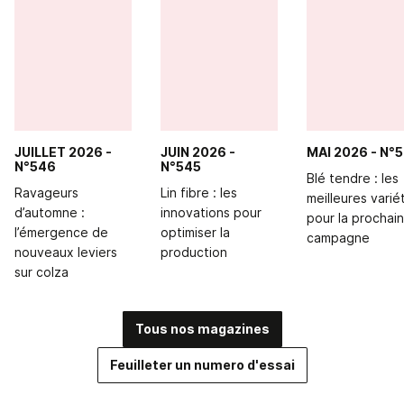
JUILLET 2026
-
JUIN 2026
-
MAI 2026
- N°
N°546
N°545
Blé tendre : les
Ravageurs
Lin fibre : les
meilleures varié
d’automne :
innovations pour
pour la prochai
l’émergence de
optimiser la
campagne
nouveaux leviers
production
sur colza
Tous nos magazines
Feuilleter un numero d'essai