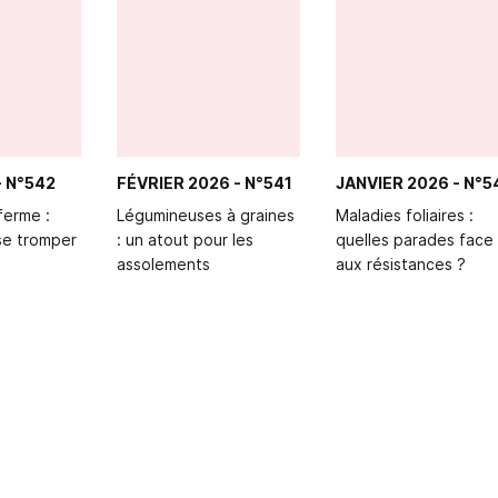
- N°542
FÉVRIER 2026
- N°541
JANVIER 2026
- N°5
ferme :
Légumineuses à graines
Maladies foliaires :
 se tromper
: un atout pour les
quelles parades face
assolements
aux résistances ?