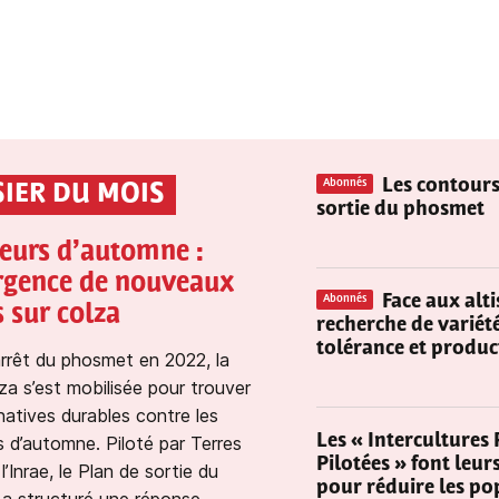
Les contours
Abonnés
IER DU MOIS
sortie du phosmet
eurs d’automne :
rgence de nouveaux
Face aux alti
Abonnés
s sur colza
recherche de variété
tolérance et produc
arrêt du phosmet en 2022, la
olza s’est mobilisée pour trouver
natives durables contre les
Les « Intercultures 
 d’automne. Piloté par Terres
Pilotées » font leur
l’Inrae, le Plan de sortie du
pour réduire les po