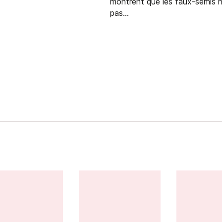
montrent que les faux-semis n
pas...