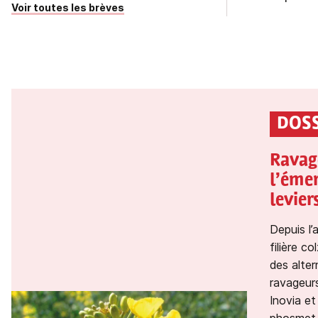
Voir toutes les brèves
DOSS
Ravag
l’éme
levier
Depuis l’
filière c
des alter
ravageurs
Inovia et 