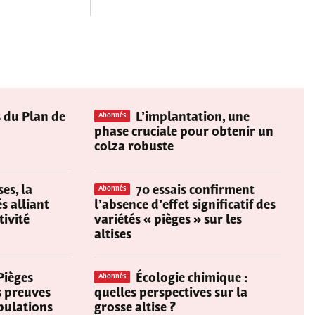
 du Plan de
L’implantation, une
Abonnés
phase cruciale pour obtenir un
colza robuste
ses, la
70 essais confirment
Abonnés
s alliant
l’absence d’effet significatif des
tivité
variétés « pièges » sur les
altises
Pièges
Écologie chimique :
Abonnés
s preuves
quelles perspectives sur la
pulations
grosse altise ?