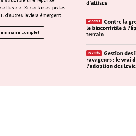
a structuré une réponse
d'altises
e efficace. Si certaines pistes
t, d'autres leviers émergent.
Contre la gro
Abonnés
le biocontrôle à l’
 sommaire complet
terrain
Gestion des 
Abonnés
ravageurs : le vrai dé
l’adoption des levie