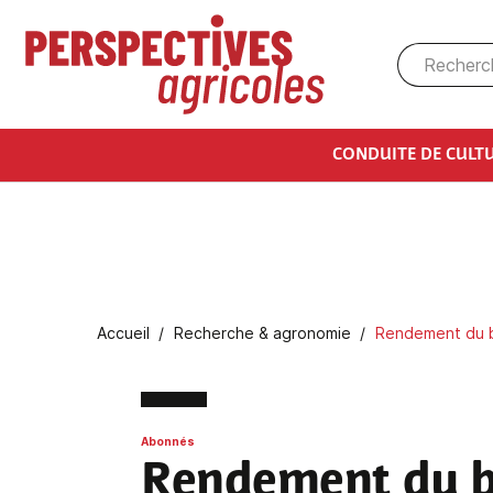
Aller au contenu principal
CONDUITE DE CULT
Fil d'Ariane
Accueil
Recherche & agronomie
Rendement du bl
Abonnés
Rendement du b