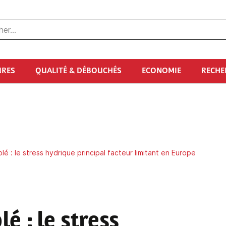
URES
QUALITÉ & DÉBOUCHÉS
ECONOMIE
RECHE
é : le stress hydrique principal facteur limitant en Europe
lé
: le stress