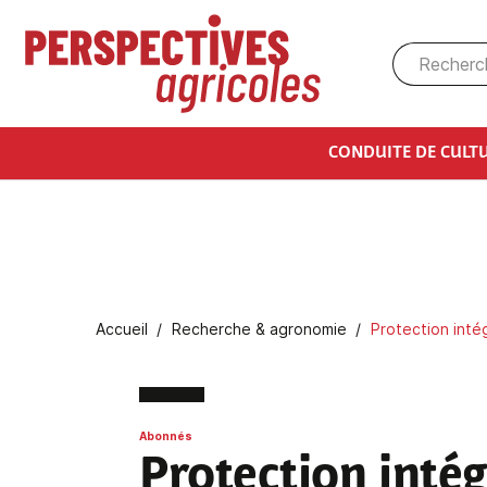
Aller au contenu principal
CONDUITE DE CULT
Fil d'Ariane
Accueil
Recherche & agronomie
Protection intég
Abonnés
Protection inté