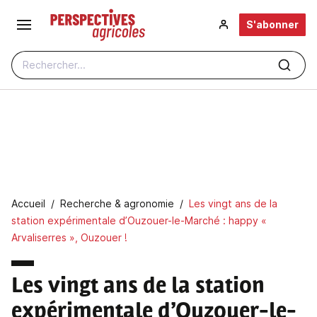
Aller au contenu principal
S'abonner
Rechercher...
Fil d'Ariane
Accueil
Recherche & agronomie
Les vingt ans de la
station expérimentale d’Ouzouer-le-Marché : happy «
Arvaliserres », Ouzouer !
Les vingt ans de la station
expérimentale d’Ouzouer-le-