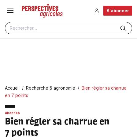
Aller au contenu principal
S'abonner
Rechercher...
Fil d'Ariane
Accueil
Recherche & agronomie
Bien régler sa charrue
en 7 points
Abonnés
Bien régler sa charrue en
7 points