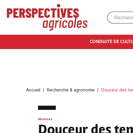
Aller au contenu principal
CONDUITE DE CULT
Fil d'Ariane
Accueil
Recherche & agronomie
Douceur des tem
Abonnés
Douceur des te