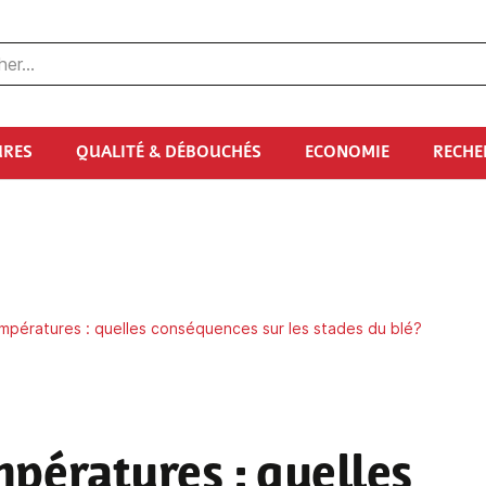
URES
QUALITÉ & DÉBOUCHÉS
ECONOMIE
RECHE
pératures : quelles conséquences sur les stades du blé?
mpératures
: quelles