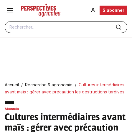
Aller au contenu principal
S'abonner
Rechercher...
Fil d'Ariane
Accueil
Recherche & agronomie
Cultures intermédiaires
avant maïs : gérer avec précaution les destructions tardives
Abonnés
Cultures intermédiaires avant
maïs
: gérer avec précaution