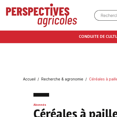
Aller au contenu principal
CONDUITE DE CULT
Fil d'Ariane
Accueil
Recherche & agronomie
Céréales à pail
Abonnés
Céréales à paill