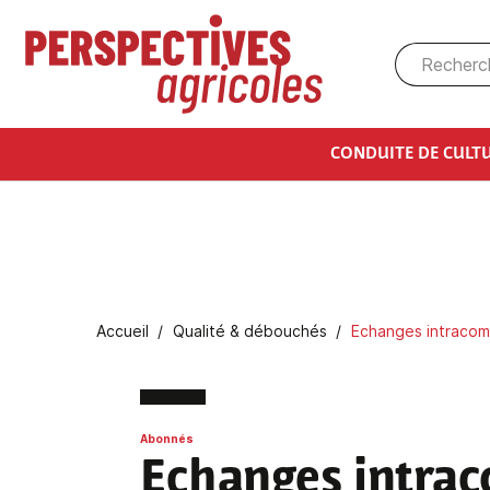
Aller au contenu principal
CONDUITE DE CULT
Fil d'Ariane
Accueil
Qualité & débouchés
Echanges intracomm
Abonnés
Echanges intra