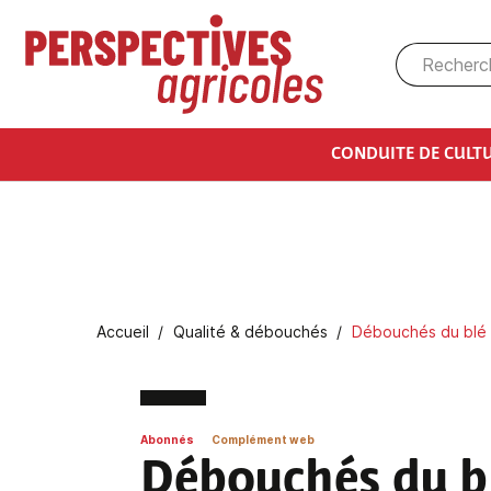
Aller au contenu principal
CONDUITE DE CULT
Fil d'Ariane
Accueil
Qualité & débouchés
Débouchés du blé 
Abonnés
Complément web
Débouchés du bl