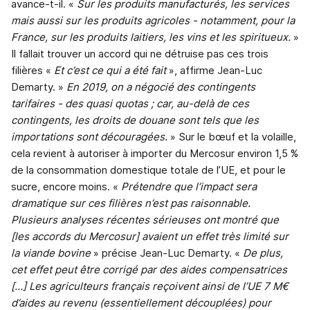
avance-t-il. «
Sur les produits manufacturés, les services
mais aussi sur les produits agricoles - notamment, pour la
France, sur les produits laitiers, les vins et les spiritueux.
»
Il fallait trouver un accord qui ne détruise pas ces trois
filières «
Et c’est ce qui a été fait
», affirme Jean-Luc
Demarty. »
En 2019, on a négocié des contingents
tarifaires - des quasi quotas ; car, au-delà de ces
contingents, les droits de douane sont tels que les
importations sont découragées.
» Sur le bœuf et la volaille,
cela revient à autoriser à importer du Mercosur environ 1,5 %
de la consommation domestique totale de l’UE, et pour le
sucre, encore moins. «
Prétendre que l’impact sera
dramatique sur ces filières n’est pas raisonnable.
Plusieurs analyses récentes sérieuses ont montré que
[les accords du Mercosur] avaient un effet très limité sur
la viande bovine
» précise Jean-Luc Demarty. «
De plus,
cet effet peut être corrigé par des aides compensatrices
[…] Les agriculteurs français reçoivent ainsi de l’UE 7 M€
d’aides au revenu (essentiellement découplées) pour