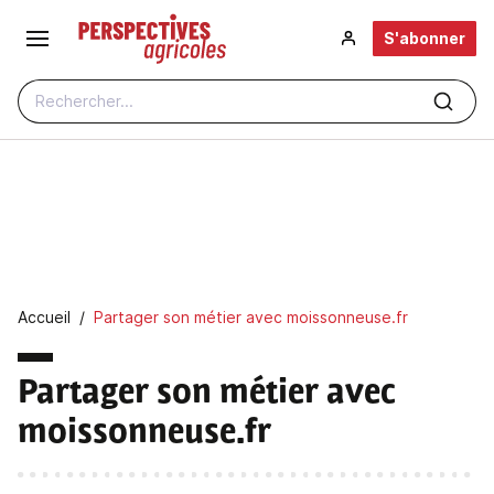
Aller au contenu principal
S'abonner
Rechercher...
Fil d'Ariane
Accueil
Partager son métier avec moissonneuse.fr
Partager son métier avec
moissonneuse.fr