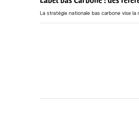
Label bas Carbone
: des réfé
La stratégie nationale bas carbone vise la 