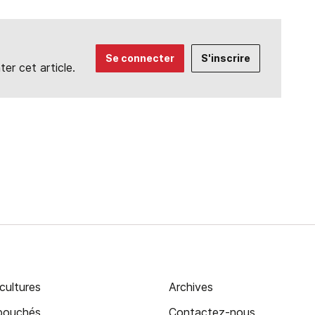
Se connecter
S'inscrire
r cet article.
cultures
Archives
ébouchés
Contactez-nous