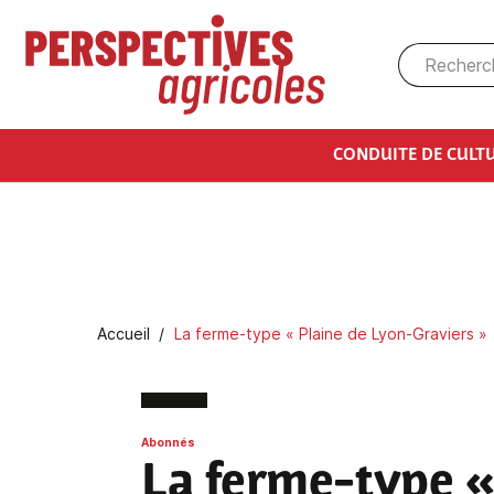
Aller au contenu principal
CONDUITE DE CULT
Fil d'Ariane
Accueil
La ferme-type « Plaine de Lyon-Graviers »
Abonnés
La ferme-type «