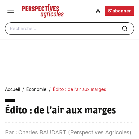
Aller au contenu principal
S'abonner
Rechercher...
Fil d'Ariane
Accueil
Economie
Édito : de l’air aux marges
Édito : de l’air aux marges
Par : Charles BAUDART (Perspectives Agricoles)