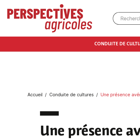
Aller au contenu principal
CONDUITE DE CULT
Fil d'Ariane
Accueil
Conduite de cultures
Une présence avéré
Une présence av