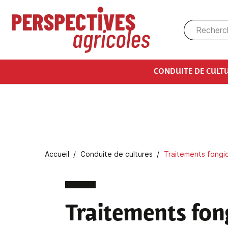
Aller au contenu principal
CONDUITE DE CULT
Fil d'Ariane
Accueil
Conduite de cultures
Traitements fongic
Traitements fon