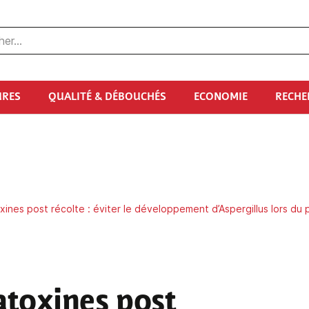
URES
QUALITÉ & DÉBOUCHÉS
ECONOMIE
RECHE
oxines post récolte : éviter le développement d’Aspergillus lors du
atoxines post