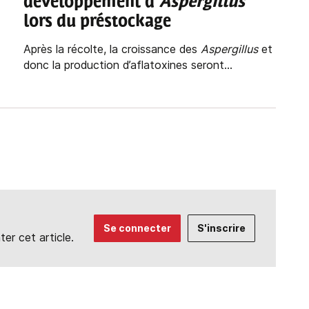
développement d’
Aspergillus
lors du préstockage
Après la récolte, la croissance des
Aspergillus
et
donc la production d’aflatoxines seront...
Se connecter
S'inscrire
r cet article.