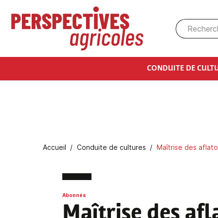
Aller au contenu principal
CONDUITE DE CULT
Fil d'Ariane
Accueil
Conduite de cultures
Maîtrise des aflat
Abonnés
Maîtrise des afl